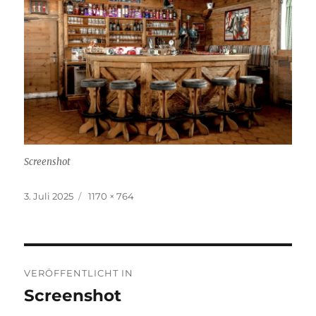
Screenshot
Veröffentlicht
Originalgröße
3. Juli 2025
1170 × 764
am
Beitragsnavigation
VERÖFFENTLICHT IN
Screenshot