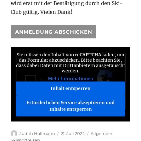
wird erst mit der Bestätigung durch den Ski-
Club gültig. Vielen Dank!
Sie müssen den Inhalt von
reCAPTCHA
laden, um
das Formular abzuschicken. Bitte beachten Sie,
dass dabei Daten mit Drittanbietern ausgetauscht
werden.
Mehr Informationen
Inhalt entsperren
Erforderlichen Service akzeptieren und
Inhalte entsperren
Autor
Veröffentlicht
Kategorien
Judith Hoffmann
21. Juli 2024
Allgemein
,
am
Skisportreisen