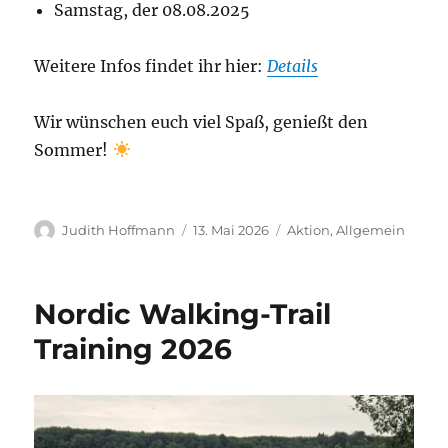
Samstag, der 08.08.2025
Weitere Infos findet ihr hier:
Details
Wir wünschen euch viel Spaß, genießt den
Sommer!
Autor
Veröffentlicht
Kategorien
Judith Hoffmann
13. Mai 2026
Aktion
,
Allgemein
am
Nordic Walking-Trail
Training 2026