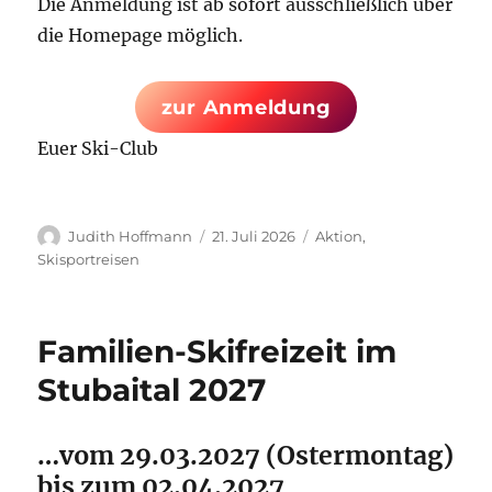
Die Anmeldung ist ab sofort ausschließlich über
die Homepage möglich.
zur Anmeldung
Euer Ski-Club
Autor
Veröffentlicht
Kategorien
Judith Hoffmann
21. Juli 2026
Aktion
,
am
Skisportreisen
Familien-Skifreizeit im
Stubaital 2027
…vom 29.03.2027 (Ostermontag)
bis zum 02.04.2027