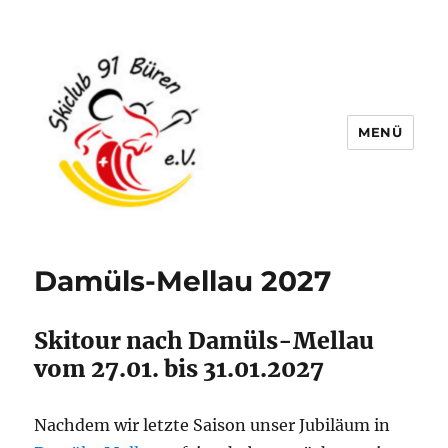
MENÜ
Skiclub 91 Büren e.V.
Aktuelles
Damüls-Mellau 2027
Skitour nach Damüls-Mellau
vom 27.01. bis 31.01.2027
Nachdem wir letzte Saison unser Jubiläum in