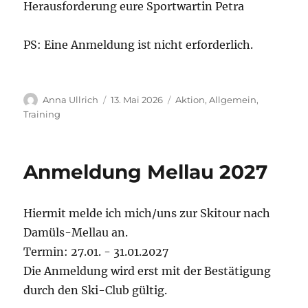
Herausforderung eure Sportwartin Petra
PS: Eine Anmeldung ist nicht erforderlich.
Autor
Veröffentlicht
Kategorien
Anna Ullrich
13. Mai 2026
Aktion
,
Allgemein
,
am
Training
Anmeldung Mellau 2027
Hiermit melde ich mich/uns zur Skitour nach
Damüls-Mellau an.
Termin: 27.01. - 31.01.2027
Die Anmeldung wird erst mit der Bestätigung
durch den Ski-Club gültig.