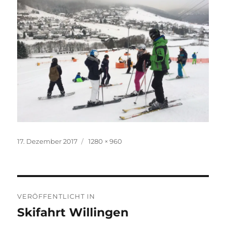
Veröffentlicht
Originalgröße
17. Dezember 2017
1280 × 960
am
Beitragsnavigation
VERÖFFENTLICHT IN
Skifahrt Willingen